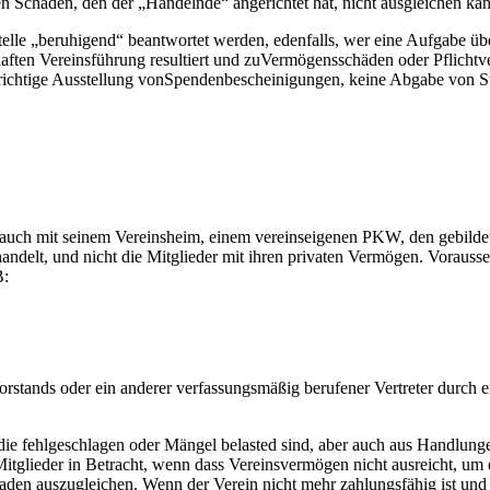
den Schaden, den der „Handelnde“ angerichtet hat, nicht ausgleichen ka
lle „beruhigend“ beantwortet werden, edenfalls, wer eine Aufgabe übe
haften Vereinsführung resultiert und zuVermögensschäden oder Pflichtve
richtige Ausstellung vonSpendenbescheinigungen, keine Abgabe von St
auch mit seinem Vereinsheim, einem vereinseigenen PKW, den gebildete
andelt, und nicht die Mitglieder mit ihren privaten Vermögen. Vorauss
B:
 Vorstands oder ein anderer verfassungsmäßig berufener Vertreter durc
die fehlgeschlagen oder Mängel belasted sind, aber auch aus Handlunge
itglieder in Betracht, wenn dass Vereinsvermögen nicht ausreicht, um 
den auszugleichen. Wenn der Verein nicht mehr zahlungsfähig ist und