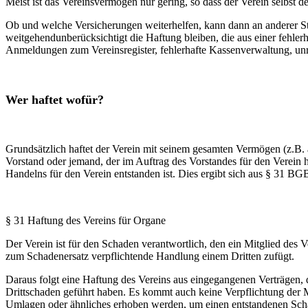
Meist ist das Vereinsvermögen nur gering, so dass der Verein selbst 
Ob und welche Versicherungen weiterhelfen, kann dann an anderer Ste
weitgehendunberücksichtigt die Haftung bleiben, die aus einer fehler
Anmeldungen zum Vereinsregister, fehlerhafte Kassenverwaltung, un
Wer haftet wofür?
Grundsätzlich haftet der Verein mit seinem gesamten Vermögen (z.B. 
Vorstand oder jemand, der im Auftrag des Vorstandes für den Verein h
Handelns für den Verein entstanden ist. Dies ergibt sich aus § 31 BG
§ 31 Haftung des Vereins für Organe
Der Verein ist für den Schaden verantwortlich, den ein Mitglied des
zum Schadenersatz verpflichtende Handlung einem Dritten zufügt.
Daraus folgt eine Haftung des Vereins aus eingegangenen Verträgen, 
Drittschaden geführt haben. Es kommt auch keine Verpflichtung der M
Umlagen oder ähnliches erhoben werden, um einen entstandenen Scha